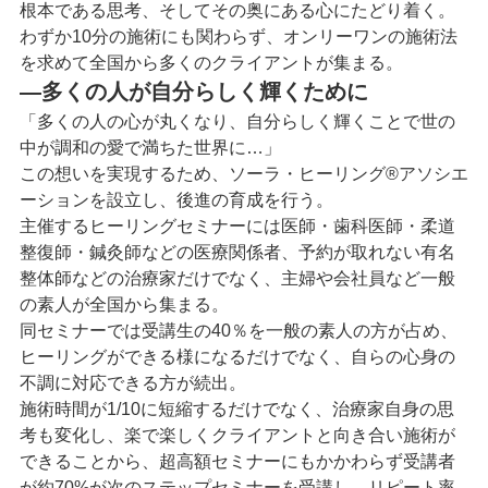
根本である思考、そしてその奥にある心にたどり着く。
わずか10分の施術にも関わらず、オンリーワンの施術法
を求めて
全国から多くのクライアントが集まる。
―多くの人が自分らしく輝くために
「多くの人の心が丸くなり、自分らしく輝くことで世の
中が調和の愛で満ちた世界に…」
この想いを実現するため、ソーラ・ヒーリング®アソシエ
ーションを設立し、後進の育成を行う。
主催するヒーリングセミナーには医師・歯科医師・柔道
整復師・鍼灸師などの医療関係者、
予約が取れない有名
整体師などの治療家だけでなく、主婦や会社員など一般
の素人が全国から集まる。
同セミナーでは受講生の40％を一般の素人の方が占め、
ヒーリングができる様になるだけでなく、
自らの心身の
不調に対応できる方が続出。
施術時間が1/10に短縮するだけでなく、治療家自身の思
考も変化し、楽で楽しくクライアントと向き合い施術が
できることから、
超高額セミナーにもかかわらず受講者
が約70%が次のステップセミナーを受講し、
リピート率