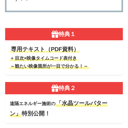
特典１
専用テキスト（PDF資料）
＋
目次×映像タイムコード表付き
～観たい映像箇所が一目で分かる！～
特典２
「水晶ツールパター
遠隔エネルギー施術の
ン」
特別公開
！