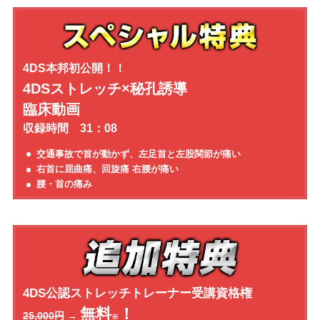
4DS本邦初公開！！
4DSストレッチ×秘孔誘導
臨床動画
収録時間 31：08
交通事故で首が動かず、左足首と左股関節が痛い
右首に屈曲痛、回旋痛 右腰が痛い
腰・首の痛み
4DS公認ストレッチトレーナー
受講資格権
無料
！
25,000円
→
※