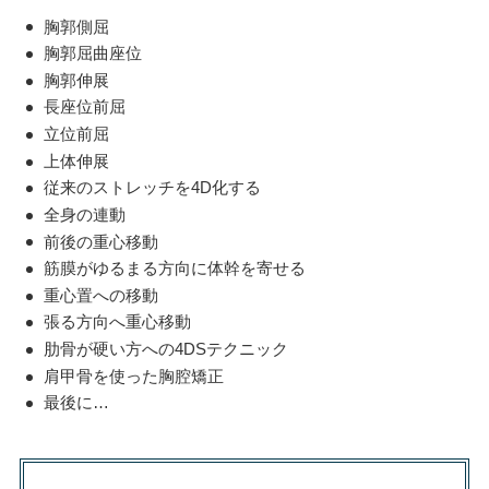
胸郭側屈
胸郭屈曲座位
胸郭伸展
長座位前屈
立位前屈
上体伸展
従来のストレッチを4D化する
全身の連動
前後の重心移動
筋膜がゆるまる方向に体幹を寄せる
重心置への移動
張る方向へ重心移動
肋骨が硬い方への4DSテクニック
肩甲骨を使った胸腔矯正
最後に…