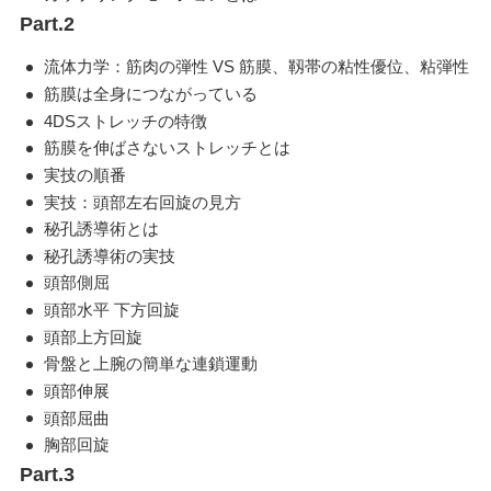
Part.2
流体力学：筋肉の弾性 VS
筋膜、靱帯の粘性優位、粘弾性
筋膜は全身につながっている
4DSストレッチの特徴
筋膜を伸ばさないストレッチとは
実技の順番
実技：頭部左右回旋の見方
秘孔誘導術とは
秘孔誘導術の実技
頭部側屈
頭部水平 下方回旋
頭部上方回旋
骨盤と上腕の簡単な連鎖運動
頭部伸展
頭部屈曲
胸部回旋
Part.3