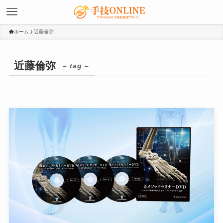
ホーム
近藤倫弥
近藤倫弥
– tag –