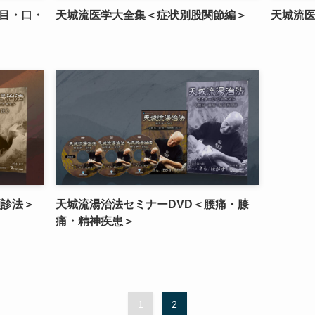
目・口・
天城流医学大全集＜症状別股関節編＞
天城流
顔診法＞
天城流湯治法セミナーDVD＜腰痛・膝
痛・精神疾患＞
1
2