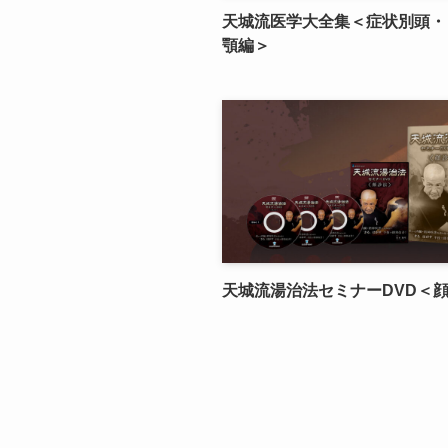
天城流医学大全集＜症状別頭・
顎編＞
天城流湯治法セミナーDVD＜