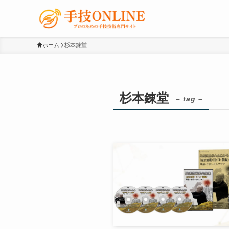
ホーム
杉本錬堂
杉本錬堂
– tag –