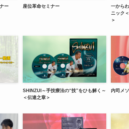
ナー
座位革命セミナー
一から
ニック
＞
SHINZUI～手技療法の“技”をひも解く～
内司メ
＜伝達之章＞