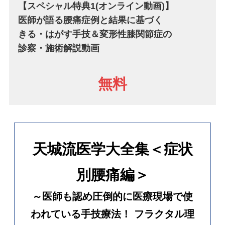
【スペシャル特典1
(オンライン
動画
)
】
医師が語る腰痛症例と
結果
に基づく
きる・はがす手技＆変形性膝関節症の
診察・施術解説動画
無料
天城流医学大全集＜症状
別腰痛編＞
～医師も認め圧倒的に医療現場で使
われている手技療法！ フラクタル理