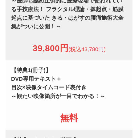
～医師も認め圧倒的に医療現場で使われてい
る手技療法！ フラクタル理論・躰起点・筋膜
起点に基づいた きる・はがすの腰痛施術大全
集がついに公開！～
39,800円
(税込43,780円)
【特典1
(冊子)
】
DVD専用テキスト＋
目次×映像タイムコード表付き
～観たい映像箇所が一目でわかる！～
無料