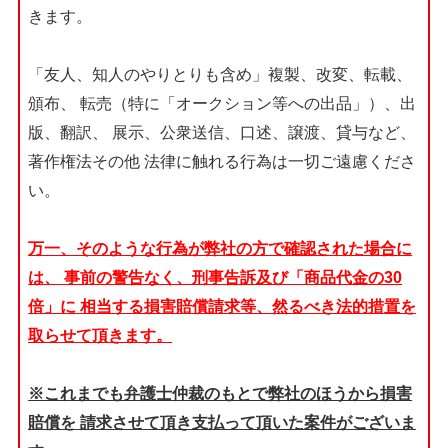
きます。
「友人、知人のやりとりも含め」複製、改変、転載、
頒布、
転売（特に「オークション等への出品」）、出
版、翻訳、
展示、公衆送信、口述、譲渡、貸与など、
著作権法その他
法律に触れる行為は一切ご遠慮くださ
い。
万一、そのような行為が弊社の方で確認された場合に
は、
事前の警告なく、刑事告訴及び「商品代金の30
倍」に
相当する損害賠償請求等、然るべき法的措置を
取らせて頂きます。
※これまでも弁護士仲裁のもとで弊社のほうから損害
賠償を
請求させて頂き支払って頂いた案件がございま