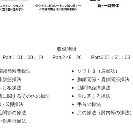
収録時間
Part.1 01：00：19 Part.2 49：26 Part.3 01：21：33
股関節瞬間操法
ソフト８（肩操法）
腓腹筋操法
胸鎖関節・肩鎖関節操法
半月板操法
肋間神経痛操法
膝に関するその他の操法
肩に関する操法
O・X脚操法
手首の操法
足関節の操法
肘の操法（肘内障の操法
小俣歩行操法