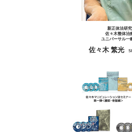
新正体法研究
佐々木整体治
ユニバーサル一
佐々木 繁光
S