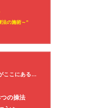
会
療法の施術～”
がここにある…
3つの操法