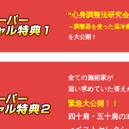
“心身調整法研究
～調整器を使った温冷
を大公開！
全ての施術家が
追い求めていた答え
緊急大公開！！
四十肩・五十肩の