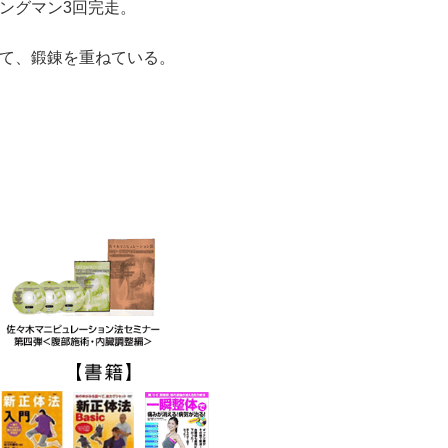
ングマン3回完走。
。
て、鍛錬を重ねている。