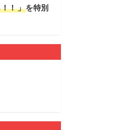
る！！
」
を特別