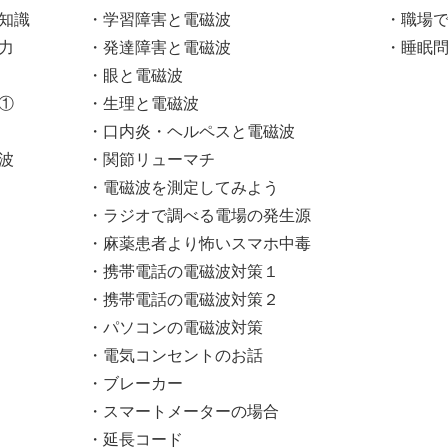
知識
・学習障害と電磁波
・職場
力
・発達障害と電磁波
・睡眠
・眼と電磁波
①
・生理と電磁波
・口内炎・ヘルペスと電磁波
波
・関節リューマチ
・電磁波を測定してみよう
・ラジオで調べる電場の発生源
・麻薬患者より怖いスマホ中毒
・携帯電話の電磁波対策１
・携帯電話の電磁波対策２
・パソコンの電磁波対策
・電気コンセントのお話
・ブレーカー
・スマートメーターの場合
・延長コード