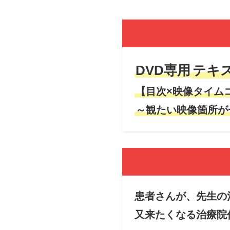
DVD専用
テキ
【目次×映像タイム
～観たい映像箇所が
患者さんが、先生の
又来たくなる治療院