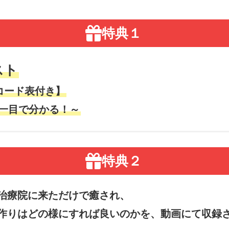
特典１
スト
コード表付き】
一目で分かる！～
特典２
治療院に来ただけで癒され、
作りはどの様にすれば良いのかを、動画にて収録