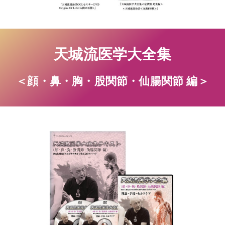
天城流医学大全集
＜顔・鼻・胸・股関節・仙腸関節 編＞