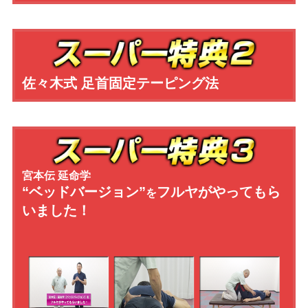
佐々木式 足首固定テーピング法
宮本伝 延命学
“ベッドバージョン”
フルヤがやってもら
を
いました！