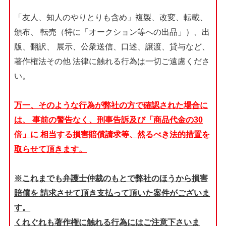
「友人、知人のやりとりも含め」複製、改変、転載、
頒布、
転売（特に「オークション等への出品」）、出
版、翻訳、
展示、公衆送信、口述、譲渡、貸与など、
著作権法その他
法律に触れる行為は一切ご遠慮くださ
い。
万一、そのような行為が弊社の方で確認された場合に
は、
事前の警告なく、刑事告訴及び「商品代金の30
倍」に
相当する損害賠償請求等、然るべき法的措置を
取らせて頂きます。
※これまでも弁護士仲裁のもとで弊社のほうから損害
賠償を
請求させて頂き支払って頂いた案件がございま
す。
くれぐれも著作権に触れる行為にはご注意下さいま