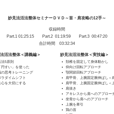
妙見法活法整体セミナーＤＶＤ～首・肩攻略の12手～
収録時間
Part.1 01:25:15 Part.2 01:19:59 Part.3 00:47:20
合計時間 03:32:34
見法活法整体＜講義編＞
妙見法活法整体＜実技編＞
活法5原則
頚椎を固定して身体動かし
「円すい」を使った
仰向け回転アプローチ
脳の思考トレーニング
顎関節回転アプローチ
パラダイムシフト
肩甲骨、上腕固定腕伸ばし
＜
良心を大切にする
肩甲骨、上腕固定腕伸ばし
＜
肩抜き
アキレスから肩へのアプロー
坐骨から肩へのアプローチ
上腕を牽引
鶏の首