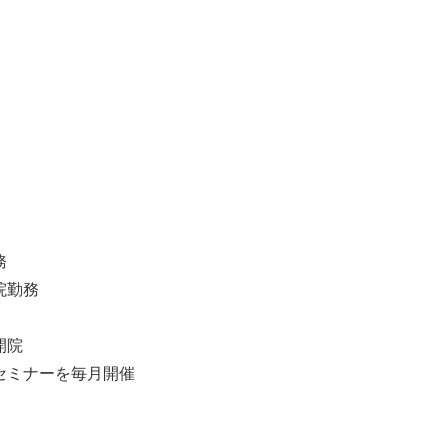
務
院勤務
開院
セミナーを毎月開催