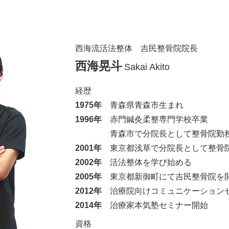
西海流活法整体 吉民整骨院院長
西海晃斗
Sakai Akito
経歴
1975年
青森県青森市生まれ
1996年
赤門鍼灸柔整専門学校卒業
青森市で分院長として整骨院勤
2001年
東京都浅草で分院長として整骨
2002年
活法整体を学び始める
2005年
東京都新御町にて吉民整骨院を
2012年
治療院向けコミュニケーション
2014年
治療家本気塾セミナー開始
資格