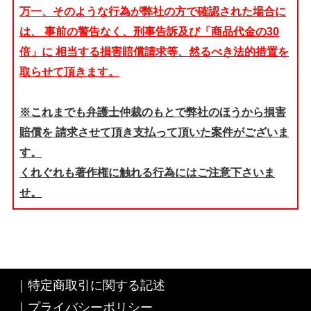
万一、そのような行為が弊社の方で確認された場合に
は、
事前の警告なく、刑事告訴及び「商品代金の30
倍」に
相当する損害賠償請求等、然るべき法的措置を
取らせて頂きます。
※これまでも弁護士仲裁のもとで弊社のほうから損害
賠償を
請求させて頂き支払って頂いた案件がございま
す。
くれぐれも著作権に触れる行為にはご注意下さいま
せ。
｜
特定商取引に関する記述
｜
プライバシーポリシー