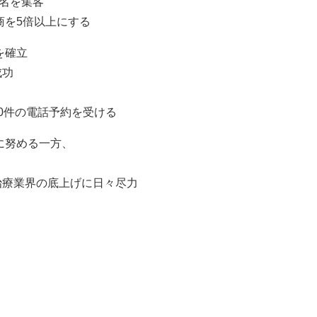
5名を集客
商を5倍以上にする
を確立
成功
0件の電話予約を受ける
に努める一方、
治療業界の底上げに日々尽力