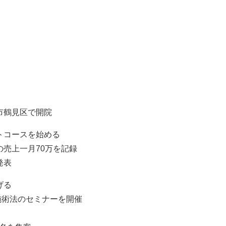
市鶴見区で開院
トコースを始める
の売上一月70万を記録
発表
げる
施術法のセミナーを開催