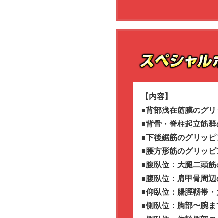
【内容】
■背部浅在筋膜のグリ
■背骨・脊柱起立筋群
■下後鋸筋のグリッピ
■腰方形筋のグリッピ
■腹臥位：大腿二頭筋
■腹臥位：肩甲骨周辺
■仰臥位：腸脛靱帯・
■側臥位：胸部〜腕ま