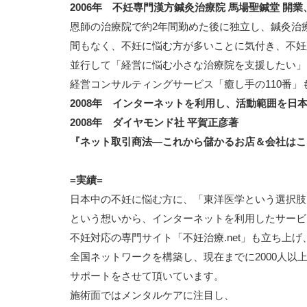
2006年 不妊専門漢方鍼灸治療院 馬場聖鍼堂 開業
恩師の治療院で約2年間勤めた後に独立し、鍼灸治
間もなく、不妊に悩む方が多いことに気付き、不妊
並行して「経営に悩む小さな治療院を支援したい」
経営コンサルティングサービス「癒し手の110番」
2008年 インターネットを利用し、活動範囲を日
2008年 ダイヤモンド社 平賀正彦著
『ネット取引商法―これから儲かるお店＆会社はこ
=実績=
日本中の不妊に悩む方に、「東洋医学という選択肢
という想いから、インターネットを利用したサービ
不妊対応の専門サイト「不妊治療.net」も立ち上げ
全国ネットワークを構築し、現在までに2000人以
サポートをさせて頂いています。
施術面ではメンタルケアに注目し、