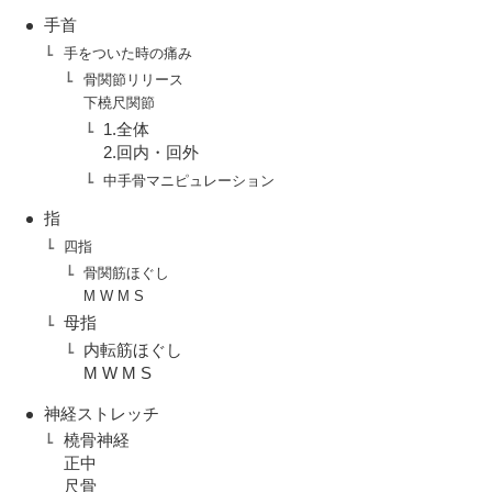
手首
手をついた時の痛み
骨関節リリース
下橈尺関節
1.全体
2.回内・回外
中手骨マニピュレーション
指
四指
骨関筋ほぐし
M W M S
母指
内転筋ほぐし
M W M S
神経ストレッチ
橈骨神経
正中
尺骨