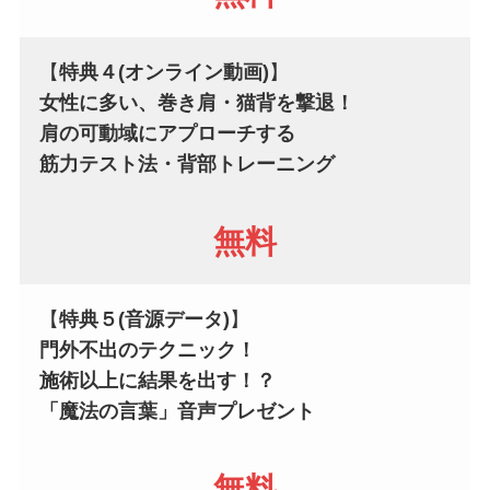
【
特典４(オンライン動画)
】
女性に多い、巻き肩・猫背を撃退！
肩の可動域にアプローチする
筋力テスト法・背部トレーニング
無料
【
特典５(
音源データ
)
】
門外不出のテクニック！
施術以上に結果を出す！？
「魔法の言葉」音声プレゼント
無料