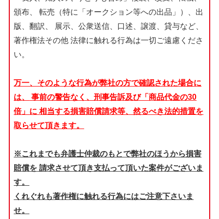
頒布、
転売（特に「オークション等への出品」）、出
版、翻訳、
展示、公衆送信、口述、譲渡、貸与など、
著作権法その他
法律に触れる行為は一切ご遠慮くださ
い。
万一、そのような行為が弊社の方で確認された場合に
は、
事前の警告なく、刑事告訴及び「商品代金の30
倍」に
相当する損害賠償請求等、然るべき法的措置を
取らせて頂きます。
※これまでも弁護士仲裁のもとで弊社のほうから損害
賠償を
請求させて頂き支払って頂いた案件がございま
す。
くれぐれも著作権に触れる行為にはご注意下さいま
せ。