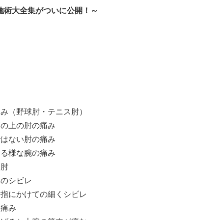
施術大全集がついに公開！～
痛み（野球肘・テニス肘）
節の上の肘の痛み
ではない肘の痛み
レる様な腕の痛み
ク肘
体のシビレ
ら指にかけての細くシビレ
な痛み