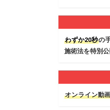
わずか20秒
の
施術法を特別公
オンライン動