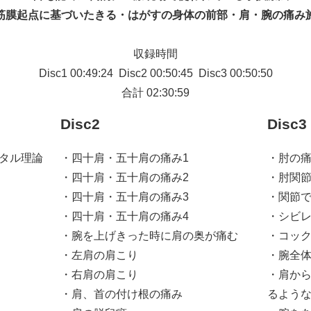
筋膜起点に基づいたきる・はがすの身体の前部・肩・腕の痛み
収録時間
Disc1 00:49:24 Disc2 00:50:45 Disc3 00:50:50
合計 02:30:59
Disc2
Disc3
タル理論
・四十肩・五十肩の痛み1
・肘の
・四十肩・五十肩の痛み2
・肘関
・四十肩・五十肩の痛み3
・関節
・四十肩・五十肩の痛み4
・シビ
・腕を上げきった時に肩の奥が痛む
・コッ
・左肩の肩こり
・腕全
・右肩の肩こり
・肩か
・肩、首の付け根の痛み
るよう