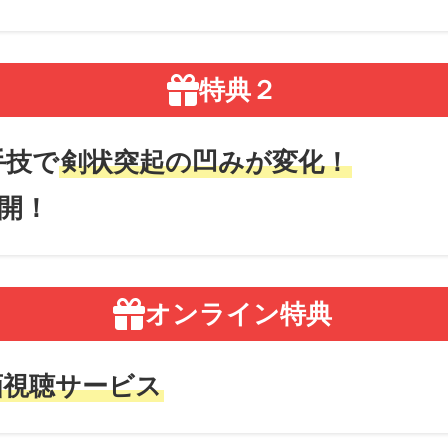
特典２
手技で
剣状突起の凹みが変化！
開！
オンライン特典
画視聴サービス