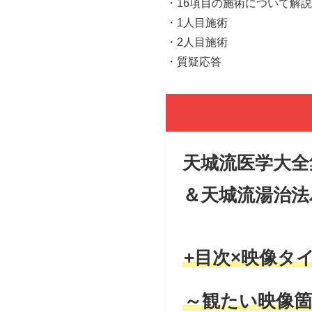
・16項目の施術について解説
・1人目施術
・2人目施術
・質疑応答
天城流医学大全
＆天城流湯治法
+目次×映像タ
～観たい映像