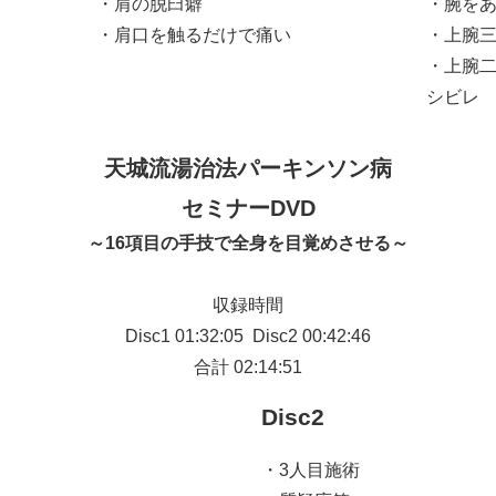
・肩の脱臼癖
・腕を
・肩口を触るだけで痛い
・上腕
・上腕
シビレ
天城流湯治法パーキンソン病
セミナーDVD
～16項目の手技で全身を目覚めさせる～
収録時間
Disc1 01:32:05 Disc2 00:42:46
合計 02:14:51
Disc2
・3人目施術