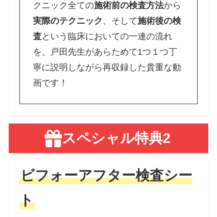
クニック全ての
施術前の検査方法
から
実際のテクニック
、そして
施術後の検
査
という臨床においての一連の流れ
を、
戸田先生があらためて1つ１つ丁
寧に説明しながら再収録した貴重な動
画です！
スペシャル特典2
ビフォーアフター検査シー
ト