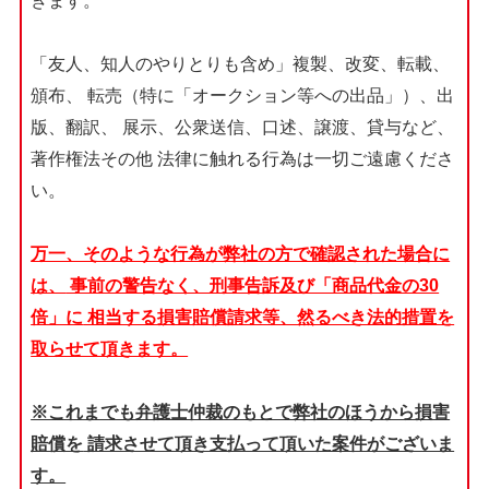
きます。
「友人、知人のやりとりも含め」複製、改変、転載、
頒布、
転売（特に「オークション等への出品」）、出
版、翻訳、
展示、公衆送信、口述、譲渡、貸与など、
著作権法その他
法律に触れる行為は一切ご遠慮くださ
い。
万一、そのような行為が弊社の方で確認された場合に
は、
事前の警告なく、刑事告訴及び「商品代金の30
倍」に
相当する損害賠償請求等、然るべき法的措置を
取らせて頂きます。
※これまでも弁護士仲裁のもとで弊社のほうから損害
賠償を
請求させて頂き支払って頂いた案件がございま
す。