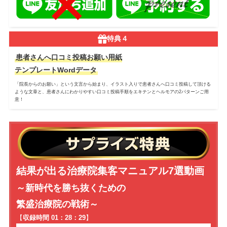
特典４
患者さんへ口コミ投稿お願い用紙
テンプレートWordデータ
「院長からのお願い」という文言から始まり、イラスト入りで患者さんへ口コミ投稿して頂ける
ような文章と、
患者さんにわかりやすい口コミ投稿手順をエキテンとヘルモアの2パターンご用
意！
結果が出る治療院集客
マニュアル7選動画
～新時代を勝ち抜くための
繁盛治療院の戦術～
【
収録時間 01：28：29
】